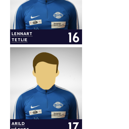
LENNART
TETLIE
ARILD