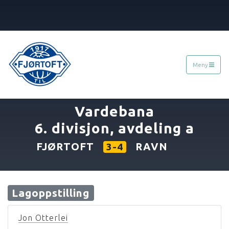
Meny
«
07.05.1964
»
Vardebana
6. divisjon, avdeling a
FJØRTOFT
RAVN
3-4
Lagoppstilling
Jon Otterlei