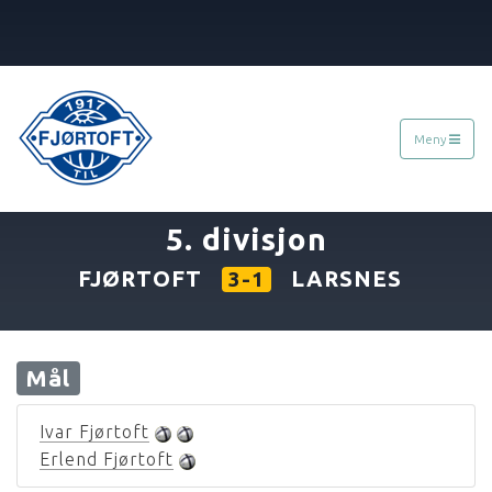
Meny
«
26.09.1992
»
5. divisjon
FJØRTOFT
LARSNES
3-1
Mål
Ivar Fjørtoft
Erlend Fjørtoft