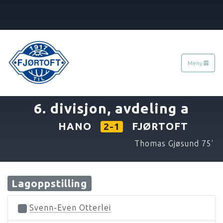
Meny
«
27.04.2022
»
6. divisjon, avdeling a
HANO
FJØRTOFT
2-1
Thomas Gjøsund 75'
Lagoppstilling
Svenn-Even Otterlei