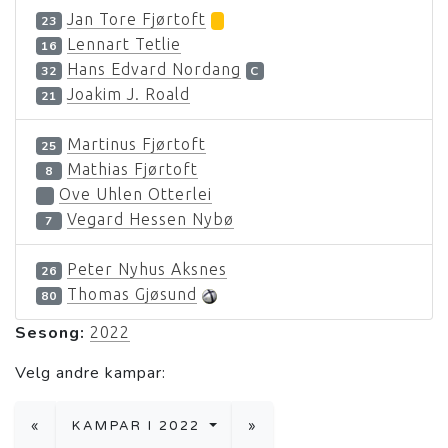
Jan Tore Fjørtoft
23
Lennart Tetlie
16
Hans Edvard Nordang
32
C
Joakim J. Roald
21
Martinus Fjørtoft
25
Mathias Fjørtoft
8
Ove Uhlen Otterlei
Vegard Hessen Nybø
7
Peter Nyhus Aksnes
26
Thomas Gjøsund
80
Sesong:
2022
Velg andre kampar:
«
KAMPAR I 2022
»