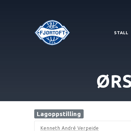
STALL
ØR
Lagoppstilling
Kenneth André Verpeide