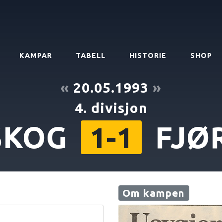
KAMPAR
TABELL
HISTORIE
SHOP
«
20.05.1993
»
4. divisjon
SKOG
FJØ
1-1
Om kampen