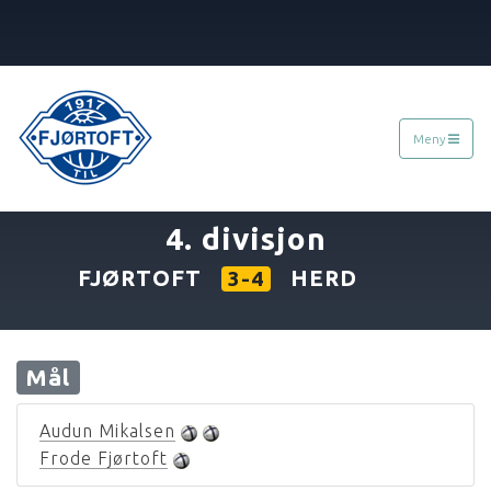
Meny
«
04.06.1994
»
4. divisjon
FJØRTOFT
HERD
3-4
Mål
Audun Mikalsen
Frode Fjørtoft