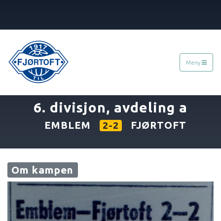
Meny
«
13.08.1967
»
6. divisjon, avdeling a
EMBLEM
FJØRTOFT
2-2
Om kampen