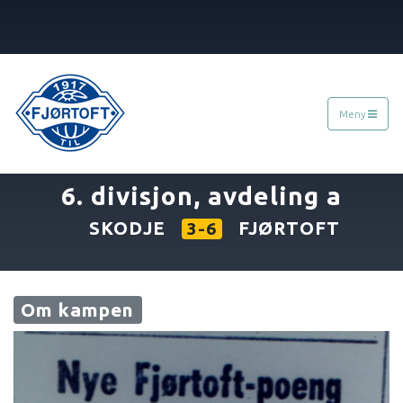
Meny
«
21.05.1967
»
6. divisjon, avdeling a
SKODJE
FJØRTOFT
3-6
Om kampen