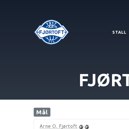
STALL
FJØR
Mål
Arne O. Fjørtoft