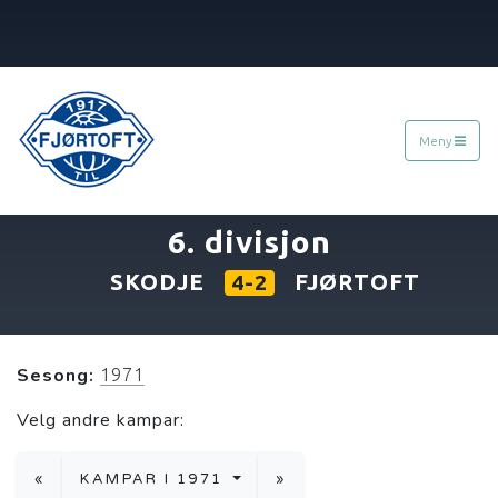
Meny
«
04.07.1971
»
6. divisjon
SKODJE
FJØRTOFT
4-2
Sesong:
1971
Velg andre kampar:
«
KAMPAR I 1971
»