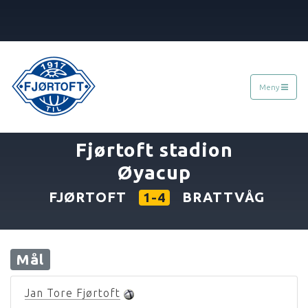
Meny
«
02.07.2005
Fjørtoft stadion
Øyacup
FJØRTOFT
BRATTVÅG
1-4
Mål
Jan Tore Fjørtoft