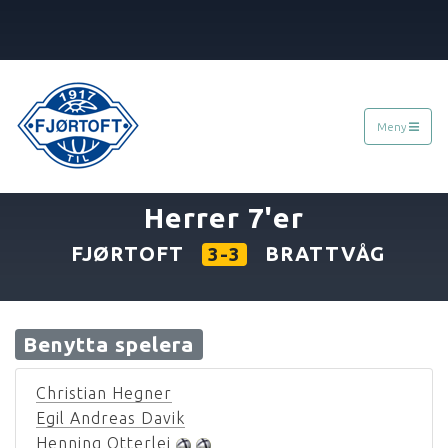
Meny
«
27.06.2008
»
Herrer 7'er
FJØRTOFT
BRATTVÅG
3-3
Benytta spelera
Christian Hegner
Egil Andreas Davik
Henning Otterlei