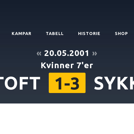
KAMPAR
TABELL
HISTORIE
SHOP
«
20.05.2001
»
Kvinner 7'er
TOFT
SYK
1-3