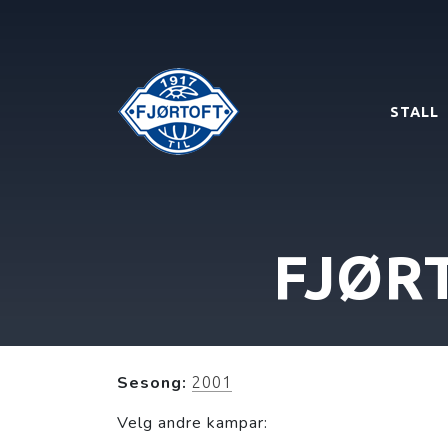
STALL
FJØR
Sesong:
2001
Velg andre kampar: