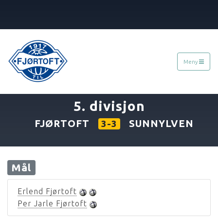
Meny
«
27.06.1992
»
5. divisjon
FJØRTOFT
SUNNYLVEN
3-3
Mål
Erlend Fjørtoft
Per Jarle Fjørtoft