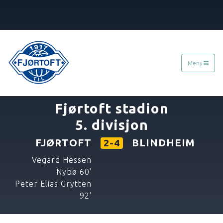
Meny
«
31.05.2018
»
Fjørtoft stadion
5. divisjon
FJØRTOFT
BLINDHEIM
2-4
Vegard Hessen
Nybø 60'
Peter Elias Grytten
92'