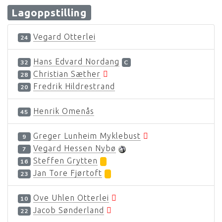
Lagoppstilling
Vegard Otterlei
24
Hans Edvard Nordang
32
C
Christian Sæther
28
Fredrik Hildrestrand
20
Henrik Omenås
45
Greger Lunheim Myklebust
9
Vegard Hessen Nybø
7
Steffen Grytten
16
Jan Tore Fjørtoft
23
Ove Uhlen Otterlei
10
Jacob Sønderland
22