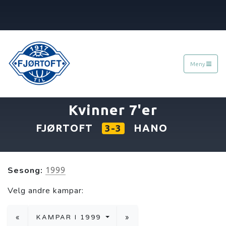
Meny
«
15.05.1999
»
Kvinner 7'er
FJØRTOFT
HANO
3-3
Sesong:
1999
Velg andre kampar:
«
KAMPAR I 1999
»