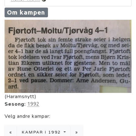
Om kampen
(Haramsnytt)
Sesong:
1992
Velg andre kampar:
«
KAMPAR I 1992
»