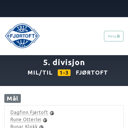
Meny
«
22.08.1992
»
5. divisjon
MIL/TIL
FJØRTOFT
1-3
Mål
Dagfinn Fjørtoft
Rune Otterlei
Runar Klokk