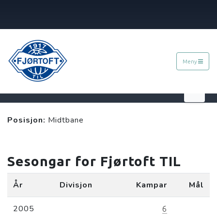
Meny
Håvard Silseth
Posisjon:
Midtbane
Sesongar for Fjørtoft TIL
År
Divisjon
Kampar
Mål
2005
6