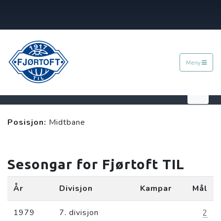
Meny
Jan Ludvig Larsen
Posisjon:
Midtbane
Sesongar for Fjørtoft TIL
År
Divisjon
Kampar
Mål
1979
7. divisjon
2