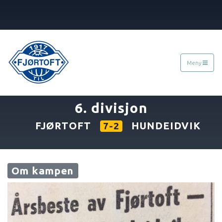
Meny
«
30.08.1970
»
6. divisjon
FJØRTOFT
HUNDEIDVIK
7-2
Om kampen