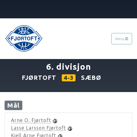
Meny
«
02.08.1970
»
6. divisjon
FJØRTOFT
SÆBØ
4-3
Mål
Arne O. Fjørtoft
Lasse Larsson Fjørtoft
Kjell Arne Fjørtoft