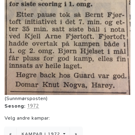
(Sunnmørsposten)
Sesong:
1972
Velg andre kampar:
«
KAMPAR I 1972
»