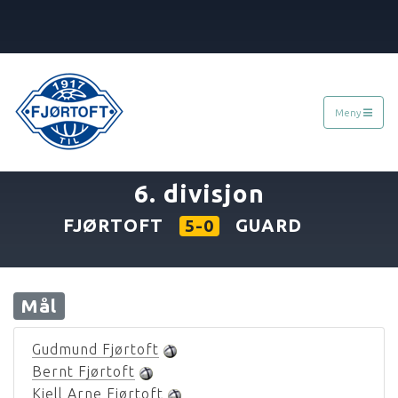
Meny
«
27.08.1972
»
6. divisjon
FJØRTOFT
GUARD
5-0
Mål
Gudmund Fjørtoft
Bernt Fjørtoft
Kjell Arne Fjørtoft