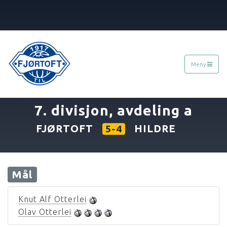
Meny
«
30.08.1981
»
7. divisjon, avdeling a
FJØRTOFT
HILDRE
5-4
Mål
Knut Alf Otterlei
Olav Otterlei