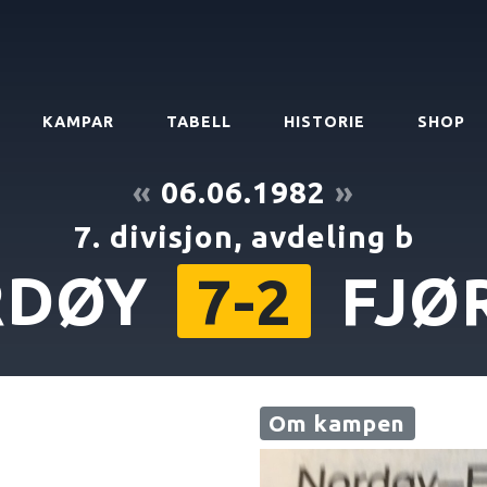
KAMPAR
TABELL
HISTORIE
SHOP
«
06.06.1982
»
7. divisjon, avdeling b
RDØY
FJØ
7-2
Om kampen