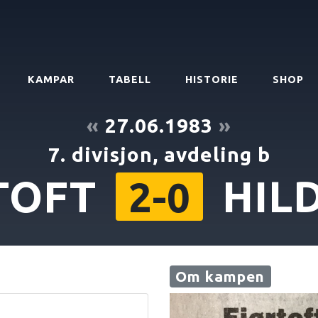
KAMPAR
TABELL
HISTORIE
SHOP
«
27.06.1983
»
7. divisjon, avdeling b
TOFT
HIL
2-0
Om kampen