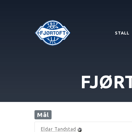
STALL
FJØR
Mål
Eldar Tandstad