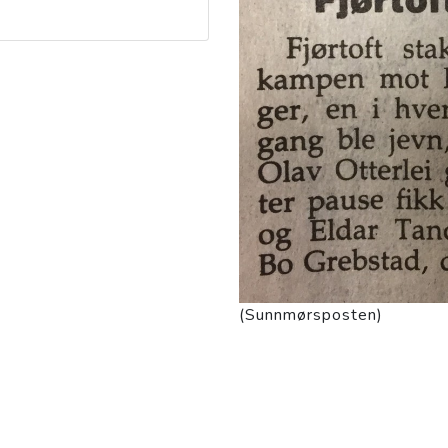
(Sunnmørsposten)