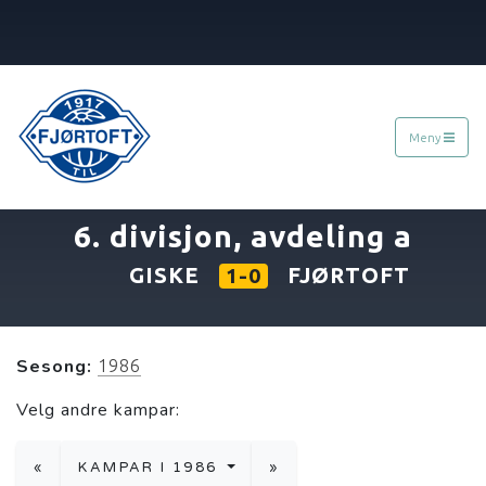
Meny
«
11.05.1986
»
6. divisjon, avdeling a
GISKE
FJØRTOFT
1-0
Sesong:
1986
Velg andre kampar:
«
KAMPAR I 1986
»