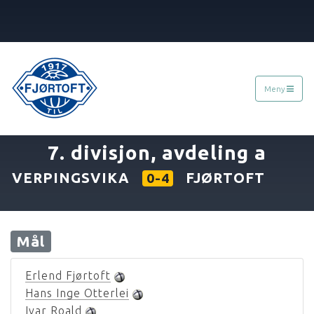
Meny
«
12.06.1989
»
7. divisjon, avdeling a
VERPINGSVIKA
FJØRTOFT
0-4
Mål
Erlend Fjørtoft
Hans Inge Otterlei
Ivar Roald