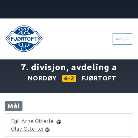
Meny
«
28.09.1975
7. divisjon, avdeling a
NORDØY
FJØRTOFT
6-2
Mål
Egil Arne Otterlei
Olav Otterlei