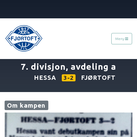
Meny
08.05.1975
»
7. divisjon, avdeling a
HESSA
FJØRTOFT
3-2
Om kampen