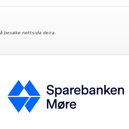
 å besøke nettsida deira.