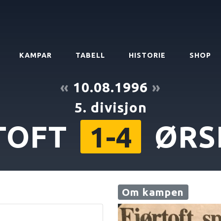
KAMPAR
TABELL
HISTORIE
SHOP
«
10.08.1996
»
5. divisjon
TOFT
ØRS
1-4
Om kampen