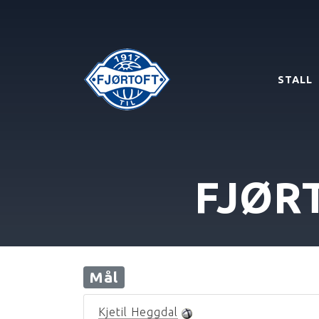
STALL
FJØR
Mål
Kjetil Heggdal