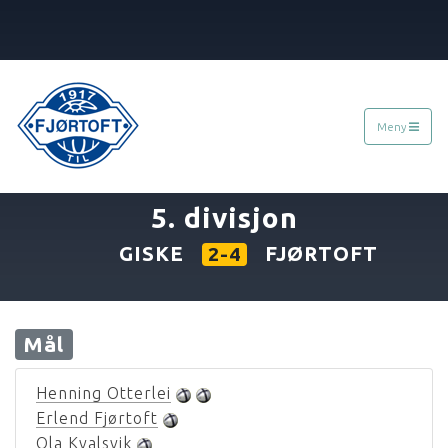
Meny
«
21.09.1999
5. divisjon
GISKE
FJØRTOFT
2-4
Mål
Henning Otterlei
Erlend Fjørtoft
Ola Kvalsvik