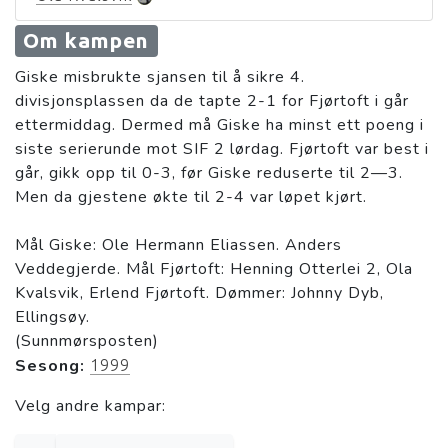
Om kampen
Giske misbrukte sjansen til å sikre 4.
divisjonsplassen da de tapte 2-1 for Fjørtoft i går
ettermiddag. Dermed må Giske ha minst ett poeng i
siste serierunde mot SIF 2 lørdag. Fjørtoft var best i
går, gikk opp til 0-3, før Giske reduserte til 2—3.
Men da gjestene økte til 2-4 var løpet kjørt.
Mål Giske: Ole Hermann Eliassen. Anders
Veddegjerde. Mål Fjørtoft: Henning Otterlei 2, Ola
Kvalsvik, Erlend Fjørtoft. Dømmer: Johnny Dyb,
Ellingsøy.
(Sunnmørsposten)
Sesong:
1999
Velg andre kampar: