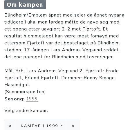
Om kampen
Blindheim/Emblem åpnet med seier da åpnet nybana
tidligere i uka. men lørdag måtte de nøye seg med
ett poeng etter uavgjort 2-2 mot Fjørtoft. Et
resultat hjemmelaget kan være mest fomøyd med
ettersom Fjørtoft var det bestelaget på Blindheim
stadion. 17-åringen Lars Andreas Vegsund reddet
det ene poenget for Blindheim med toscoringer.
Mål: B/E: Lars Andreas Vegsund 2. Fjørtoft: Frode
Fjørtoft, Erlend Fjørtoft. Dornmer: Ronny Smage.
Hasundgot.
(Sunnmørsposten)
Sesong:
1999
Velg andre kampar:
«
KAMPAR I 1999
»