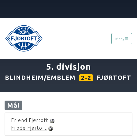
Meny
«
28.08.1999
»
5. divisjon
BLINDHEIM/EMBLEM
FJØRTOFT
2-2
Mål
Erlend Fjørtoft
Frode Fjørtoft