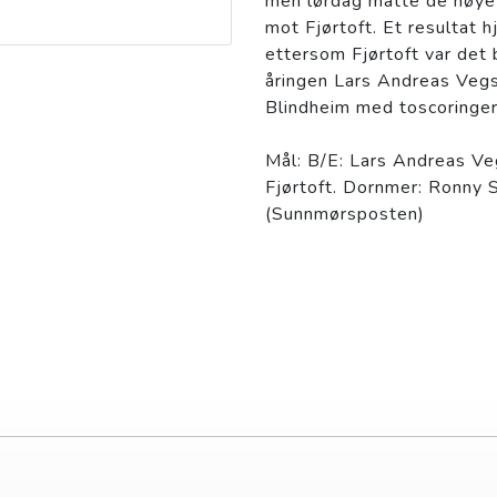
men lørdag måtte de nøye
mot Fjørtoft. Et resulta
ettersom Fjørtoft var det
åringen Lars Andreas Veg
Blindheim med toscoringer
Mål: B/E: Lars Andreas Veg
Fjørtoft. Dornmer: Ronny
(Sunnmørsposten)