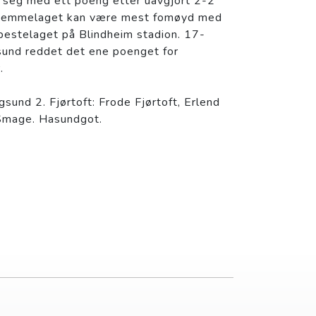
 seg med ett poeng etter uavgjort 2-2
t hjemmelaget kan være mest fomøyd med
 bestelaget på Blindheim stadion. 17-
sund reddet det ene poenget for
.
sund 2. Fjørtoft: Frode Fjørtoft, Erlend
 Smage. Hasundgot.