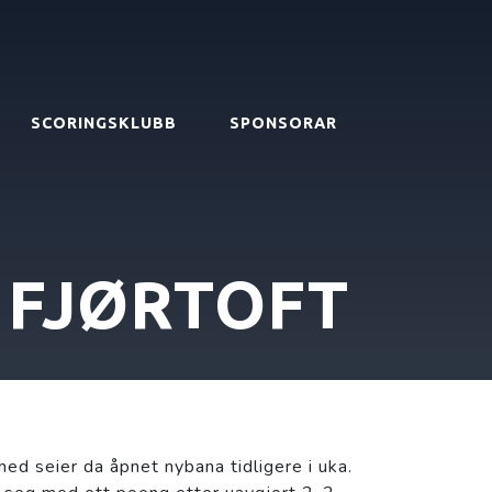
SCORINGSKLUBB
SPONSORAR
FJØRTOFT
d seier da åpnet nybana tidligere i uka.