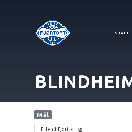
STALL
BLINDHEI
Mål
Erlend Fjørtoft