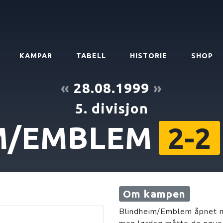
KAMPAR
TABELL
HISTORIE
SHOP
«
28.08.1999
»
5. divisjon
M/EMBLEM
2-2
Om kampen
Blindheim/Emblem åpnet me