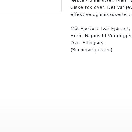
første 45 minutter. Men i
Giske tok over. Det var je
effektive og innkasserte t
Mål Fjørtoft: Ivar Fjørtoft,
Bernt Ragnvald Veddegjerd
Dyb, Ellingsøy.
(Sunnmørsposten)