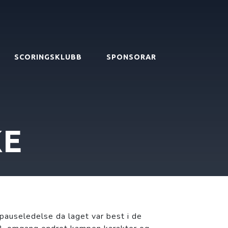
SCORINGSKLUBB
SPONSORAR
KE
 pauseledelse da laget var best i de