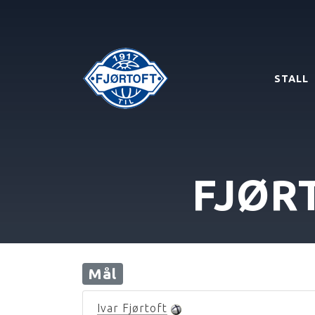
STALL
FJØR
Mål
Ivar Fjørtoft