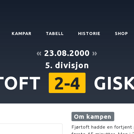
KAMPAR
TABELL
HISTORIE
SHOP
«
23.08.2000
»
5. divisjon
TOFT
GIS
2-4
Om kampen
Fjørtoft hadde en fortjent