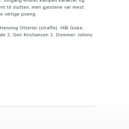
 2. omgang endret kampen karakter og
vnt til slutten, men gjestene var mest
re viktige poeng.
 Henning Otterlei (straffe). Mål Giske:
e 2, Geir Kristiansen 2. Dommer: Johnny