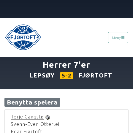
Meny
«
03.09.2005
»
Herrer 7'er
LEPSØY
FJØRTOFT
5-2
Benytta spelera
Terje Gangstø
Svenn-Even Otterlei
Roar Fjørtoft