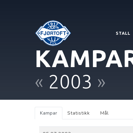
STALL
KAMPA
«
2003
»
Kampar
Statistikk
Mål