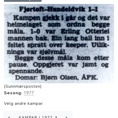
(Sunnmørsposten)
Sesong:
1977
Velg andre kampar:
«
KAMPAR I 1977
»