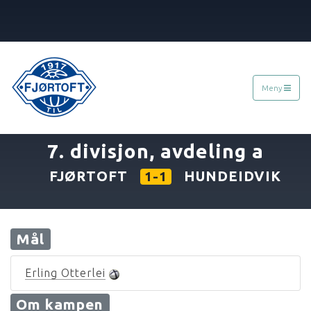
Meny
«
04.09.1977
»
7. divisjon, avdeling a
FJØRTOFT
HUNDEIDVIK
1-1
Mål
Erling Otterlei
Om kampen