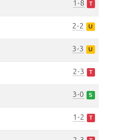
1-8
T
2-2
U
3-3
U
2-3
T
3-0
S
1-2
T
2-3