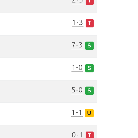
T
1-3
T
7-3
S
1-0
S
5-0
S
1-1
U
0-1
T