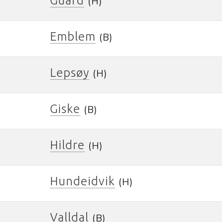
Guard
(H)
Emblem
(B)
Lepsøy
(H)
Giske
(B)
Hildre
(H)
Hundeidvik
(H)
Valldal
(B)