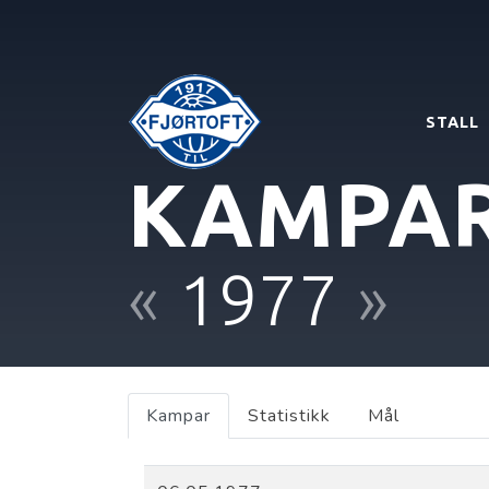
STALL
KAMPA
«
1977
»
Kampar
Statistikk
Mål