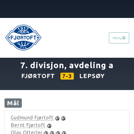
Meny
«
14.08.1977
»
7. divisjon, avdeling a
FJØRTOFT
LEPSØY
7-3
Mål
Gudmund Fjørtoft
Bernt Fjørtoft
Olav Otterlei