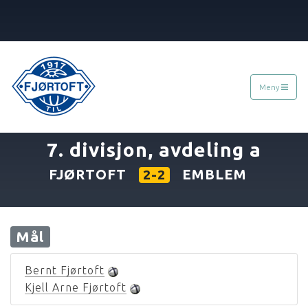
Meny
«
08.05.1977
»
7. divisjon, avdeling a
FJØRTOFT
EMBLEM
2-2
Mål
Bernt Fjørtoft
Kjell Arne Fjørtoft