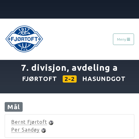
Meny
06.05.1979
»
7. divisjon, avdeling a
FJØRTOFT
HASUNDGOT
2-2
Mål
Bernt Fjørtoft
Per Sandøy