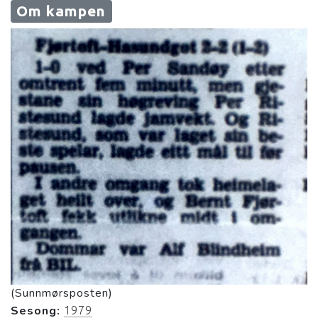
Om kampen
(Sunnmørsposten)
Sesong:
1979