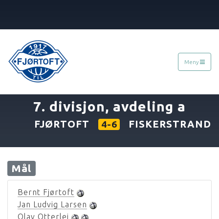
Meny
«
23.09.1979
7. divisjon, avdeling a
FJØRTOFT
FISKERSTRAND
4-6
Mål
Bernt Fjørtoft
Jan Ludvig Larsen
Olav Otterlei