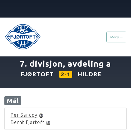
Meny
«
26.08.1979
»
7. divisjon, avdeling a
FJØRTOFT
HILDRE
2-1
Mål
Per Sandøy
Bernt Fjørtoft