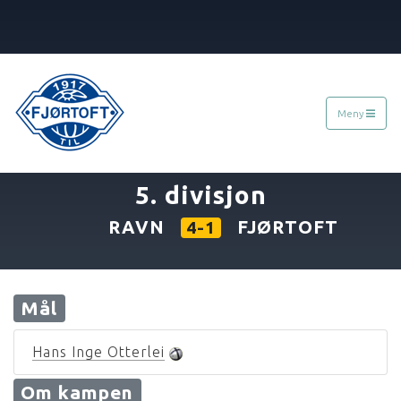
Meny
«
01.07.1995
»
5. divisjon
RAVN
FJØRTOFT
4-1
Mål
Hans Inge Otterlei
Om kampen