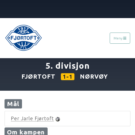
Meny
«
08.10.1995
5. divisjon
FJØRTOFT
NØRVØY
1-1
Mål
Per Jarle Fjørtoft
Om kampen