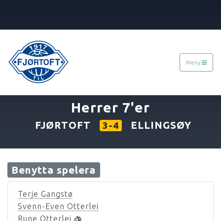
Meny
30.04.2005
»
Herrer 7'er
FJØRTOFT
ELLINGSØY
3-4
Benytta spelera
Terje Gangstø
Svenn-Even Otterlei
Rune Otterlei