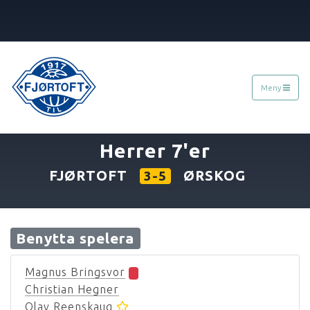
Meny
«
09.05.2007
»
Herrer 7'er
FJØRTOFT
ØRSKOG
3-5
Benytta spelera
Magnus Bringsvor
Christian Hegner
Olav Reenskaug