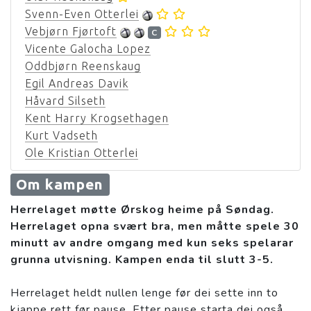
Svenn-Even Otterlei
Vebjørn Fjørtoft
C
Vicente Galocha Lopez
Oddbjørn Reenskaug
Egil Andreas Davik
Håvard Silseth
Kent Harry Krogsethagen
Kurt Vadseth
Ole Kristian Otterlei
Om kampen
Herrelaget møtte Ørskog heime på Søndag.
Herrelaget opna svært bra, men måtte spele 30
minutt av andre omgang med kun seks spelarar
grunna utvisning. Kampen enda til slutt 3-5.
Herrelaget heldt nullen lenge før dei sette inn to
kjappe rett før pause. Etter pause starta dei også