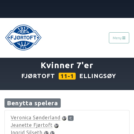
Meny
«
22.08.2007
»
Kvinner 7'er
FJØRTOFT
ELLINGSØY
11-1
Benytta spelera
Veronica Sønderland
C
Jeanette Fjørtoft
Ingrid Silseth