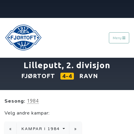
Meny
«
06.05.1984
»
Lilleputt, 2. divisjon
FJØRTOFT
RAVN
4-4
Sesong:
1984
Velg andre kampar:
«
KAMPAR I 1984
»