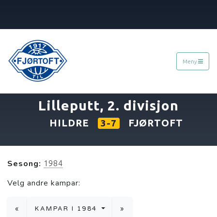
Meny
«
07.05.1984
»
Lilleputt, 2. divisjon
HILDRE
FJØRTOFT
3-7
Sesong:
1984
Velg andre kampar:
«
KAMPAR I 1984
»